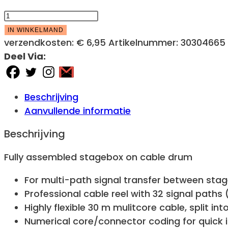
OMNITRONIC
Multicore
IN WINKELMAND
Stagebox
verzendkosten:
€ 6,95
Artikelnummer:
30304665
24/8
Deel Via:
30m
Cable
reel
Beschrijving
aantal
Aanvullende informatie
Beschrijving
Fully assembled stagebox on cable drum
For multi-path signal transfer between sta
Professional cable reel with 32 signal paths
Highly flexible 30 m mulitcore cable, split i
Numerical core/connector coding for quick i