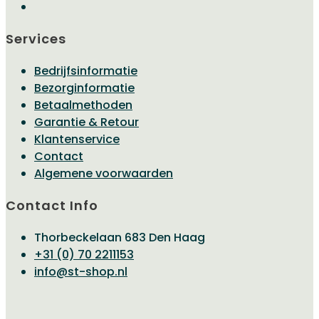
Services
Bedrijfsinformatie
Bezorginformatie
Betaalmethoden
Garantie & Retour
Klantenservice
Contact
Algemene voorwaarden
Contact Info
Thorbeckelaan 683 Den Haag
Opent
+31 (0) 70 2211153
Opent
in
info@st-shop.nl
in
je
je
toepassing