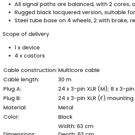
All signal paths are balanced, with 2 cores,
Rugged black lacquered version, suitable fo
Steel tube base on 4 wheels, 2 with brake, ree
Scope of delivery
1 x device
4 x castors
Cable construction:
Multicore cable
Cable length:
30 m
Plug A:
24 x 3-pin XLR (M); 8 x 3-pin
Plug B:
24 x 3-pin XLR (F) mounting 
Material:
Metal
Color:
Black
Width: 63 cm
Dimensions:
Depth: 63 cm