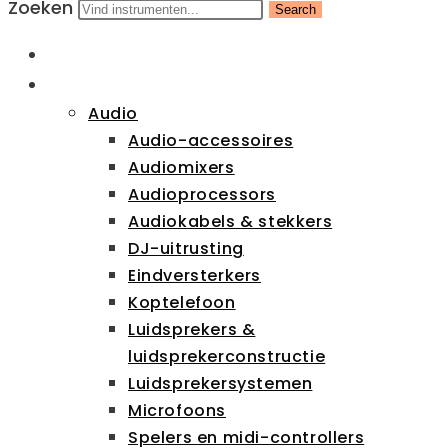
Zoeken
Search
HOME
CATEGORIEËN
Audio
Audio-accessoires
Audiomixers
Audioprocessors
Audiokabels & stekkers
DJ-uitrusting
Eindversterkers
Koptelefoon
Luidsprekers &
luidsprekerconstructie
Luidsprekersystemen
Microfoons
Spelers en midi-controllers