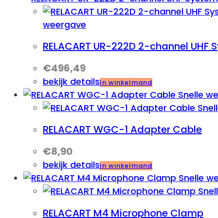
weergave
RELACART UR-222D 2-channel UHF 
€
496,49
bekijk details
In winkelmand
Snelle w
Snel
RELACART WGC-1 Adapter Cable
€
8,90
bekijk details
In winkelmand
Snelle w
Snel
RELACART M4 Microphone Clamp