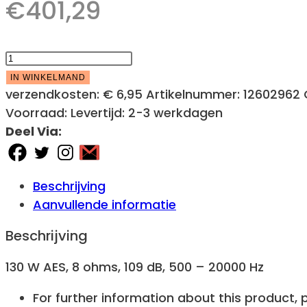
€
401,29
LAVOCE
DN14.40T
IN WINKELMAND
1.4"
verzendkosten:
€ 6,95
Artikelnummer:
12602962
Compression
Voorraad:
Levertijd:
2-3 werkdagen
Driver,
Deel Via:
Neodymium
Magnet,
aantal
Beschrijving
Aanvullende informatie
Beschrijving
130 W AES, 8 ohms, 109 dB, 500 – 20000 Hz
For further information about this product,