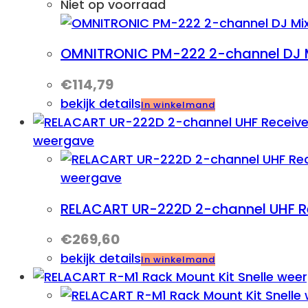
Niet op voorraad
OMNITRONIC PM-222 2-channel DJ 
€
114,79
bekijk details
In winkelmand
weergave
weergave
RELACART UR-222D 2-channel UHF R
€
269,60
bekijk details
In winkelmand
Snelle wee
Snelle