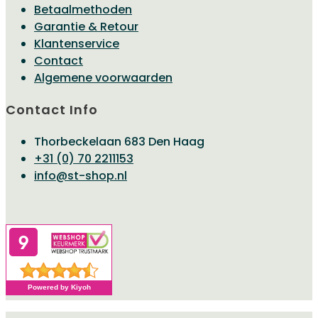
Betaalmethoden
Garantie & Retour
Klantenservice
Contact
Algemene voorwaarden
Contact Info
Thorbeckelaan 683 Den Haag
Opent
+31 (0) 70 2211153
Opent
in
info@st-shop.nl
in
je
je
toepassing
toepassing