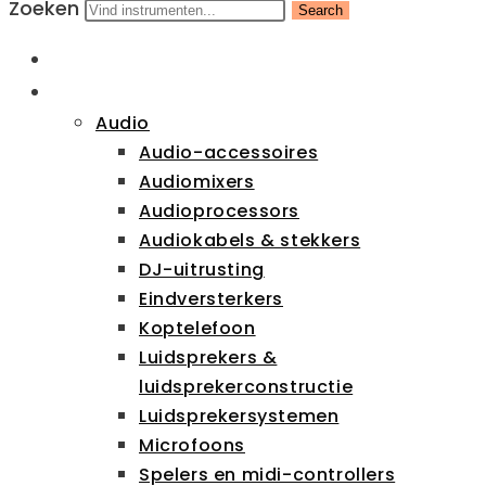
Zoeken
Search
HOME
CATEGORIEËN
Audio
Audio-accessoires
Audiomixers
Audioprocessors
Audiokabels & stekkers
DJ-uitrusting
Eindversterkers
Koptelefoon
Luidsprekers &
luidsprekerconstructie
Luidsprekersystemen
Microfoons
Spelers en midi-controllers