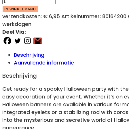
EUROPALMS
Halloween
IN WINKELMAND
Banner,
verzendkosten:
€ 6,95
Artikelnummer:
80164200
Haunted
werkdagen
House,
Deel Via:
400x180cm
aantal
Beschrijving
Aanvullende informatie
Beschrijving
Get ready for a spooky Halloween party with the 
easy decoration of your event. Whether it’s an e
Halloween banners are available in various form
Integrated eyelets or a stabilizing rod with cord
into the mysterious and secretive world of Hall
appearance.