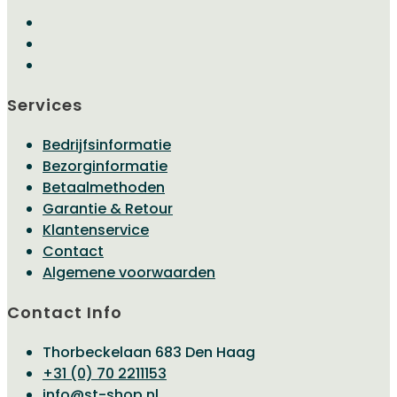
Services
Bedrijfsinformatie
Bezorginformatie
Betaalmethoden
Garantie & Retour
Klantenservice
Contact
Algemene voorwaarden
Contact Info
Thorbeckelaan 683 Den Haag
Opent
+31 (0) 70 2211153
Opent
in
info@st-shop.nl