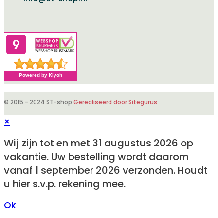
in
je
je
toepassing
toepassing
© 2015 - 2024 ST-shop
Gerealiseerd door Sitegurus
×
Wij zijn tot en met 31 augustus 2026 op
vakantie. Uw bestelling wordt daarom
vanaf 1 september 2026 verzonden. Houdt
u hier s.v.p. rekening mee.
Ok