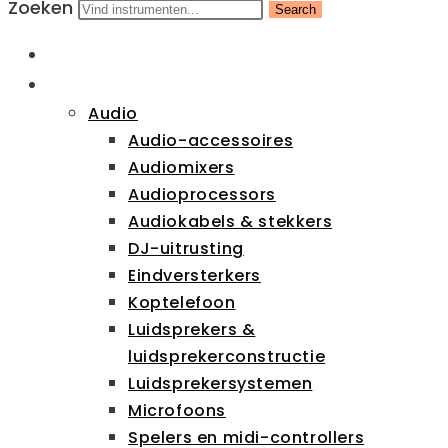
Zoeken
Search
HOME
CATEGORIEËN
Audio
Audio-accessoires
Audiomixers
Audioprocessors
Audiokabels & stekkers
DJ-uitrusting
Eindversterkers
Koptelefoon
Luidsprekers &
luidsprekerconstructie
Luidsprekersystemen
Microfoons
Spelers en midi-controllers