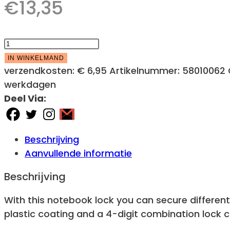
€
13,35
EUROLITE
KG-
IN WINKELMAND
180S
verzendkosten:
€ 6,95
Artikelnummer:
58010062
Cable
werkdagen
Lock
Deel Via:
Anti-
theft
Protection
Beschrijving
with
Aanvullende informatie
Combination
Beschrijving
Lock
aantal
With this notebook lock you can secure differen
plastic coating and a 4-digit combination lock ca