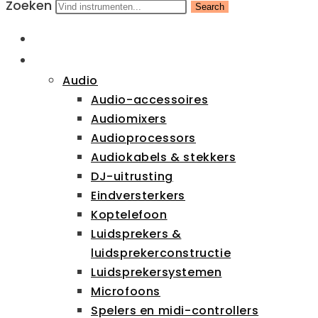
Zoeken
Search
HOME
CATEGORIEËN
Audio
Audio-accessoires
Audiomixers
Audioprocessors
Audiokabels & stekkers
DJ-uitrusting
Eindversterkers
Koptelefoon
Luidsprekers &
luidsprekerconstructie
Luidsprekersystemen
Microfoons
Spelers en midi-controllers