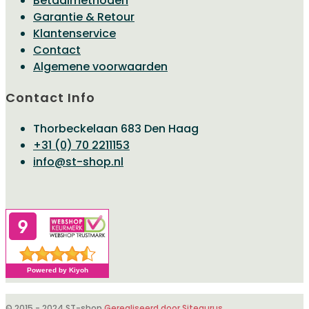
Betaalmethoden
Garantie & Retour
Klantenservice
Contact
Algemene voorwaarden
Contact Info
Thorbeckelaan 683 Den Haag
Opent
+31 (0) 70 2211153
Opent
in
info@st-shop.nl
in
je
je
toepassing
toepassing
© 2015 - 2024 ST-shop
Gerealiseerd door Sitegurus