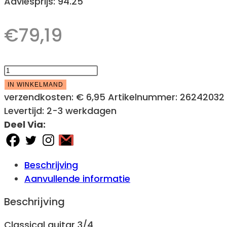
Adviesprijs: 94.25
€
79,19
DIMAVERY
AC-
IN WINKELMAND
303
verzendkosten:
€ 6,95
Artikelnummer:
26242032
Classical
Levertijd:
2-3 werkdagen
Guitar
Deel Via:
3/4,
blue
aantal
Beschrijving
Aanvullende informatie
Beschrijving
Classical guitar 3/4