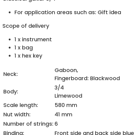
For application areas such as: Gift idea
Scope of delivery
1 x instrument
1 x bag
1 x hex key
Gaboon,
Neck:
Fingerboard: Blackwood
3/4
Body:
Limewood
Scale length:
580 mm
Nut width:
41 mm
Number of strings:
6
Binding:
Front side and back side blue