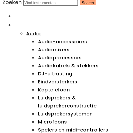
Zoeken
Search
HOME
CATEGORIEËN
Audio
Audio-accessoires
Audiomixers
Audioprocessors
Audiokabels & stekkers
DJ-uitrusting
Eindversterkers
Koptelefoon
Luidsprekers &
luidsprekerconstructie
Luidsprekersystemen
Microfoons
Spelers en midi-controllers