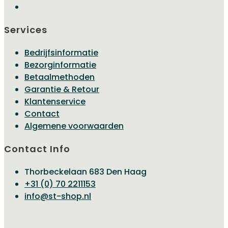
Services
Bedrijfsinformatie
Bezorginformatie
Betaalmethoden
Garantie & Retour
Klantenservice
Contact
Algemene voorwaarden
Contact Info
Thorbeckelaan 683 Den Haag
Opent
+31 (0) 70 2211153
Opent
in
info@st-shop.nl
in
je
je
toepassing