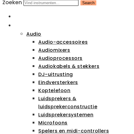
Zoeken
Search
HOME
CATEGORIEËN
Audio
Audio-accessoires
Audiomixers
Audioprocessors
Audiokabels & stekkers
DJ-uitrusting
Eindversterkers
Koptelefoon
Luidsprekers &
luidsprekerconstructie
Luidsprekersystemen
Microfoons
Spelers en midi-controllers