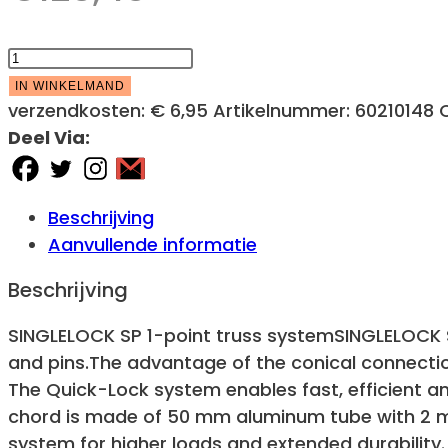
ALUTRUSS
SINGLELOCK
IN WINKELMAND
SPAC-
verzendkosten:
€ 6,95
Artikelnummer:
60210148
41
Deel Via:
4-
way
Crosspiece
Beschrijving
90°
Aanvullende informatie
aantal
Beschrijving
SINGLELOCK SP 1-point truss systemSINGLELOCK S
and pins.The advantage of the conical connectio
The Quick-Lock system enables fast, efficient 
chord is made of 50 mm aluminum tube with 2 mm
system for higher loads and extended durability. T