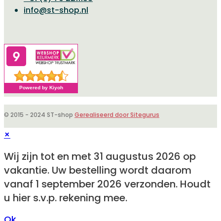
Opent
in
info@st-shop.nl
in
je
je
toepassing
toepassing
© 2015 - 2024 ST-shop
Gerealiseerd door Sitegurus
×
Wij zijn tot en met 31 augustus 2026 op
vakantie. Uw bestelling wordt daarom
vanaf 1 september 2026 verzonden. Houdt
u hier s.v.p. rekening mee.
Ok